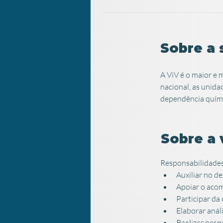
Sobre a 
A ViV é o maior e
nacional, as unida
dependência quími
Sobre a 
Responsabilidades
Auxiliar no d
Apoiar o aco
Participar da
Elaborar anál
Realizar pesq