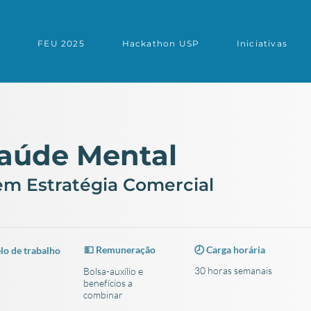
s
FEU 2025
Hackathon USP
Iniciativas
Saúde Mental
em Estratégia Comercial
💵 Remuneração
🕗 Carga horária
o de trabalho
30 horas semanais
Bolsa-auxílio e
benefícios a
combinar