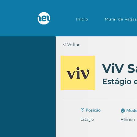
Início
Mural de Vaga
< Voltar
ViV 
Estágio 
👔 Posição
🏠 Model
Estágio
Híbrido