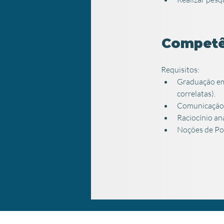
Competê
Requisitos:
Graduação em
correlatas).
Comunicação c
Raciocínio an
Noções de Pow