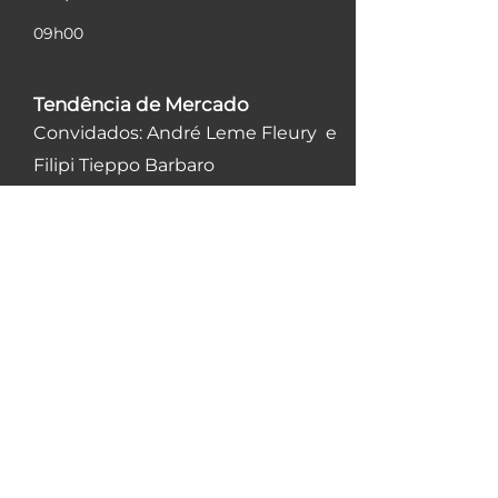
09h00
Tendência de Mercado
Convidados: André Leme Fleury e
Filipi Tieppo Barbaro
10h00
Arena Unicórnio
Convidados: Leonardo Iacovini e
Danilo Porto
11h00
Saí da USP e fui empreender
Convidados: Camila Florentino e