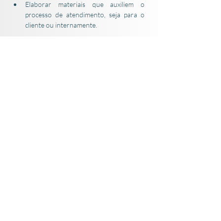
Elaborar materiais que auxiliem o 
processo de atendimento, seja para o 
cliente ou internamente.
Competências
Estar cursando faculdade em Sistemas de 
Informação, Tecnologia da Informação, 
Engenharia de Produção ou áreas de 
correlatas;
Estar de 1 a 2 anos para se formar;
Ter disponibilidade para estagiar 30h 
semanais - 6h por dia, organizando sua 
agenda de forma flexível dentro do 
período comercial (segunda a sexta, entre 
8h e 18h);
Perfil analítico;
Comunicação clara e objetiva.