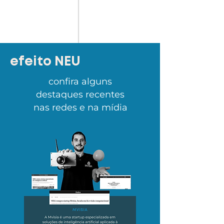
+500 mil
Inscritos em nossos cursos na plataforma do
Coursera
+250
estudantes da USP conectados a vagas em
startups
efeito NEU
confira alguns
destaques recentes
nas redes e na mídia