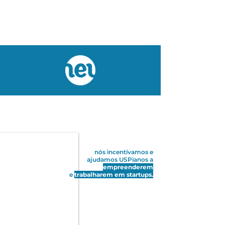
nós incentivamos e
ajudamos USPianos
a
empreenderem
e
trabalharem em startups.
5 exits
Nos últimos dois anos de startups mentoradas
pelo NEU